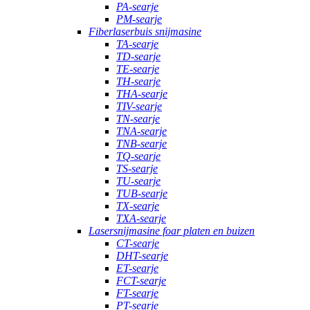
PA-searje
PM-searje
Fiberlaserbuis snijmasine
TA-searje
TD-searje
TE-searje
TH-searje
THA-searje
TIV-searje
TN-searje
TNA-searje
TNB-searje
TQ-searje
TS-searje
TU-searje
TUB-searje
TX-searje
TXA-searje
Lasersnijmasine foar platen en buizen
CT-searje
DHT-searje
ET-searje
FCT-searje
FT-searje
PT-searje