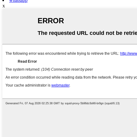
whatsapp
x