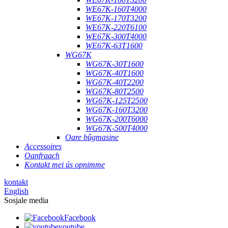
WE67K-160T4000
WE67K-170T3200
WE67K-220T6100
WE67K-300T4000
WE67K-63T1600
WG67K
WG67K-30T1600
WG67K-40T1600
WG67K-40T2200
WG67K-80T2500
WG67K-125T2500
WG67K-160T3200
WG67K-200T6000
WG67K-500T4000
Oare bûgmasine
Accessoires
Oanfraach
Kontakt mei ús opnimme
kontakt
English
Sosjale media
Facebook
youtube