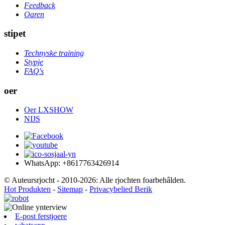
Feedback
Oaren
stipet
Technyske training
Stypje
FAQ's
oer
Oer LXSHOW
NIJS
WhatsApp: +8617763426914
© Auteursrjocht - 2010-2026: Alle rjochten foarbehâlden.
Hot Produkten
-
Sitemap
-
Privacybelied Berik
E-post ferstjoere