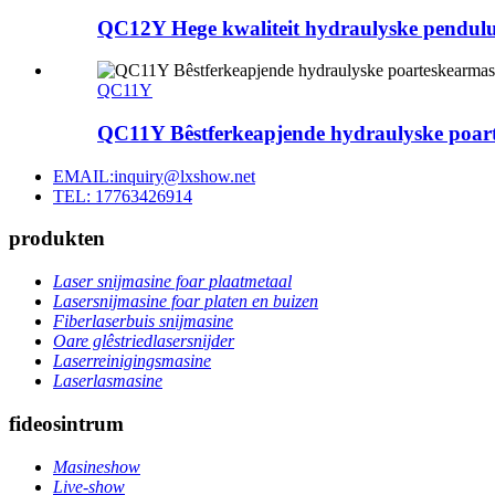
QC12Y Hege kwaliteit hydraulyske pendulu
QC11Y
QC11Y Bêstferkeapjende hydraulyske poarte
EMAIL:inquiry@lxshow.net
TEL: 17763426914
produkten
Laser snijmasine foar plaatmetaal
Lasersnijmasine foar platen en buizen
Fiberlaserbuis snijmasine
Oare glêstriedlasersnijder
Laserreinigingsmasine
Laserlasmasine
fideosintrum
Masineshow
Live-show