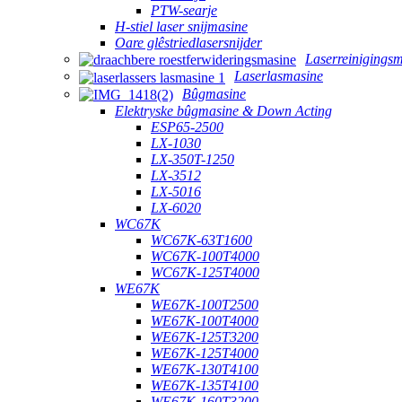
PTW-searje
H-stiel laser snijmasine
Oare glêstriedlasersnijder
Laserreinigings
Laserlasmasine
Bûgmasine
Elektryske bûgmasine & Down Acting
ESP65-2500
LX-1030
LX-350T-1250
LX-3512
LX-5016
LX-6020
WC67K
WC67K-63T1600
WC67K-100T4000
WC67K-125T4000
WE67K
WE67K-100T2500
WE67K-100T4000
WE67K-125T3200
WE67K-125T4000
WE67K-130T4100
WE67K-135T4100
WE67K-160T3200