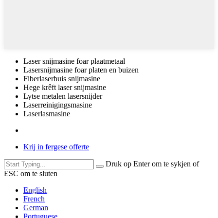
Laser snijmasine foar plaatmetaal
Lasersnijmasine foar platen en buizen
Fiberlaserbuis snijmasine
Hege krêft laser snijmasine
Lytse metalen lasersnijder
Laserreinigingsmasine
Laserlasmasine
Krij in fergese offerte
Druk op Enter om te sykjen of
ESC om te sluten
English
French
German
Portuguese