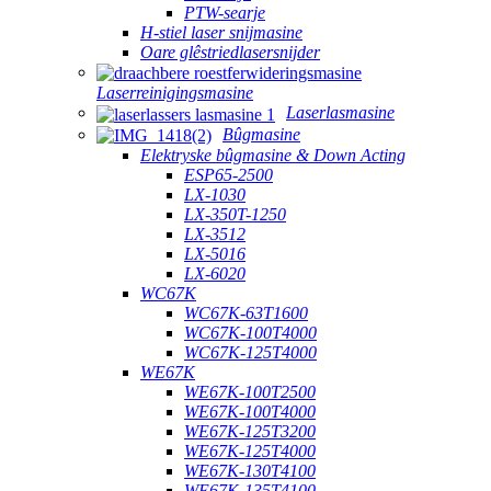
PTW-searje
H-stiel laser snijmasine
Oare glêstriedlasersnijder
Laserreinigingsmasine
Laserlasmasine
Bûgmasine
Elektryske bûgmasine & Down Acting
ESP65-2500
LX-1030
LX-350T-1250
LX-3512
LX-5016
LX-6020
WC67K
WC67K-63T1600
WC67K-100T4000
WC67K-125T4000
WE67K
WE67K-100T2500
WE67K-100T4000
WE67K-125T3200
WE67K-125T4000
WE67K-130T4100
WE67K-135T4100