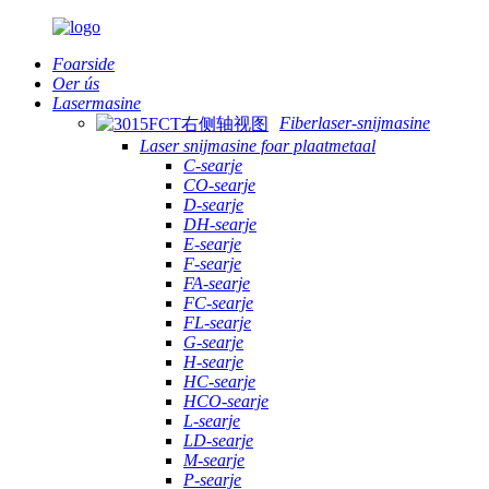
Foarside
Oer ús
Lasermasine
Fiberlaser-snijmasine
Laser snijmasine foar plaatmetaal
C-searje
CO-searje
D-searje
DH-searje
E-searje
F-searje
FA-searje
FC-searje
FL-searje
G-searje
H-searje
HC-searje
HCO-searje
L-searje
LD-searje
M-searje
P-searje