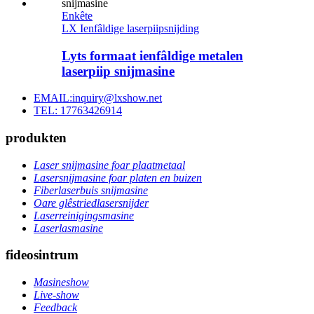
Enkête
LX Ienfâldige laserpiipsnijding
Lyts formaat ienfâldige metalen
laserpiip snijmasine
EMAIL:inquiry@lxshow.net
TEL: 17763426914
produkten
Laser snijmasine foar plaatmetaal
Lasersnijmasine foar platen en buizen
Fiberlaserbuis snijmasine
Oare glêstriedlasersnijder
Laserreinigingsmasine
Laserlasmasine
fideosintrum
Masineshow
Live-show
Feedback