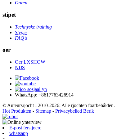
Oaren
stipet
Technyske training
Stypje
FAQ's
oer
Oer LXSHOW
NIJS
WhatsApp: +8617763426914
© Auteursrjocht - 2010-2026: Alle rjochten foarbehâlden.
Hot Produkten
-
Sitemap
-
Privacybelied Berik
E-post ferstjoere
whatsapp
x