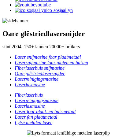
youtube
ico-sosjaal-yn
Oare glêstriedlasersnijder
sûnt 2004, 150+ lannen 20000+ brûkers
Laser snijmasine foar plaatmetaal
Lasersnijmasine foar platen en buizen
Fiberlaserbuis snijmasine
Oare glêstriedlasersnijder
Laserreinigingsmasine
Laserlasmasine
Fiberlaserbuis
Laserreinigingsmasine
Laserlasmasine
Laser foar plaat- en buismetaal
Laser fan plaatmetaal
Lytse metalen laser