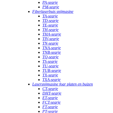
PA-searje
PM-searje
Fiberlaserbuis snijmasine
TA-searje
TD-searje
TE-searje
TH-searje
THA-searje
TIV-searje
TN-searje
TNA-searje
TNB-searje
TQ-searje
TS-searje
TU-searje
TUB-searje
TX-searje
TXA-searje
Lasersnijmasine foar platen en buizen
CT-searje
DHT-searje
ET-searje
FCT-searje
FT-searje
PT-searje