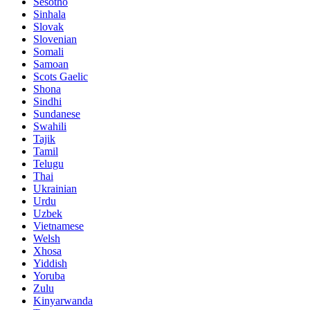
Sesotho
Sinhala
Slovak
Slovenian
Somali
Samoan
Scots Gaelic
Shona
Sindhi
Sundanese
Swahili
Tajik
Tamil
Telugu
Thai
Ukrainian
Urdu
Uzbek
Vietnamese
Welsh
Xhosa
Yiddish
Yoruba
Zulu
Kinyarwanda