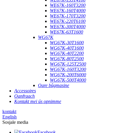
WE67K-160T3200
WE67K-160T4000
WE67K-170T3200
WE67K-220T6100
WE67K-300T4000
WE67K-63T1600
WG67K
WG67K-30T1600
WG67K-40T1600
WG67K-40T2200
WG67K-80T2500
WG67K-125T2500
WG67K-160T3200
WG67K-200T6000
WG67K-500T4000
Oare bûgmasine
Accessoires
Oanfraach
Kontakt mei ús opnimme
kontakt
English
Sosjale media
Facebook