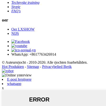
Technyske training
Stypje
FAQ's
oer
Oer LXSHOW
NIJS
WhatsApp: +8617763426914
© Auteursrjocht - 2010-2026: Alle rjochten foarbehâlden.
Hot Produkten
-
Sitemap
-
Privacybelied Berik
E-post ferstjoere
whatsapp
x