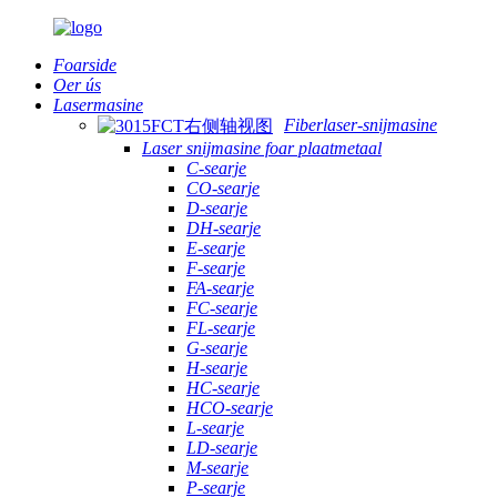
Foarside
Oer ús
Lasermasine
Fiberlaser-snijmasine
Laser snijmasine foar plaatmetaal
C-searje
CO-searje
D-searje
DH-searje
E-searje
F-searje
FA-searje
FC-searje
FL-searje
G-searje
H-searje
HC-searje
HCO-searje
L-searje
LD-searje
M-searje
P-searje