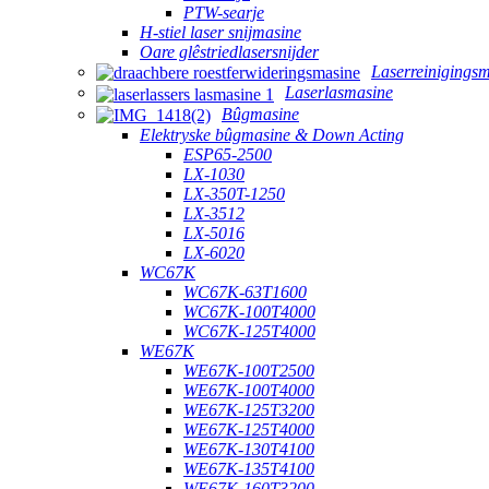
PTW-searje
H-stiel laser snijmasine
Oare glêstriedlasersnijder
Laserreinigings
Laserlasmasine
Bûgmasine
Elektryske bûgmasine & Down Acting
ESP65-2500
LX-1030
LX-350T-1250
LX-3512
LX-5016
LX-6020
WC67K
WC67K-63T1600
WC67K-100T4000
WC67K-125T4000
WE67K
WE67K-100T2500
WE67K-100T4000
WE67K-125T3200
WE67K-125T4000
WE67K-130T4100
WE67K-135T4100
WE67K-160T3200