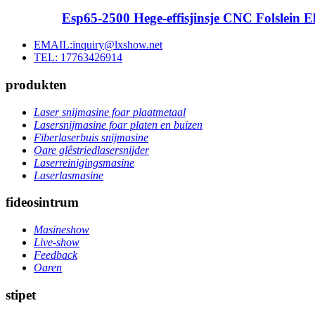
Esp65-2500 Hege-effisjinsje CNC Folslein E
EMAIL:inquiry@lxshow.net
TEL: 17763426914
produkten
Laser snijmasine foar plaatmetaal
Lasersnijmasine foar platen en buizen
Fiberlaserbuis snijmasine
Oare glêstriedlasersnijder
Laserreinigingsmasine
Laserlasmasine
fideosintrum
Masineshow
Live-show
Feedback
Oaren
stipet