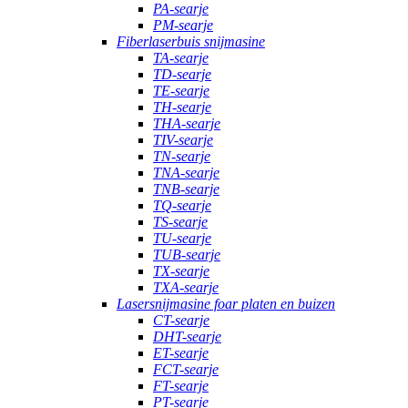
PA-searje
PM-searje
Fiberlaserbuis snijmasine
TA-searje
TD-searje
TE-searje
TH-searje
THA-searje
TIV-searje
TN-searje
TNA-searje
TNB-searje
TQ-searje
TS-searje
TU-searje
TUB-searje
TX-searje
TXA-searje
Lasersnijmasine foar platen en buizen
CT-searje
DHT-searje
ET-searje
FCT-searje
FT-searje
PT-searje