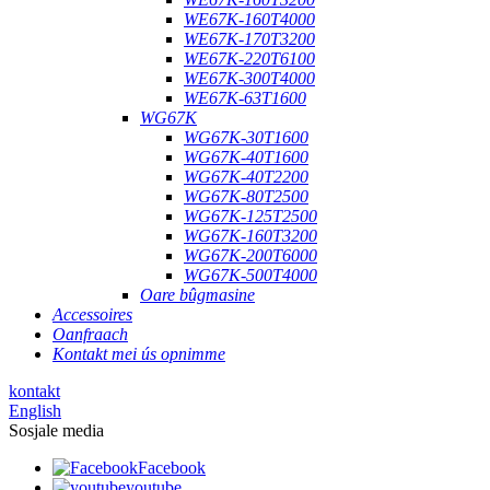
WE67K-160T4000
WE67K-170T3200
WE67K-220T6100
WE67K-300T4000
WE67K-63T1600
WG67K
WG67K-30T1600
WG67K-40T1600
WG67K-40T2200
WG67K-80T2500
WG67K-125T2500
WG67K-160T3200
WG67K-200T6000
WG67K-500T4000
Oare bûgmasine
Accessoires
Oanfraach
Kontakt mei ús opnimme
kontakt
English
Sosjale media
Facebook
youtube