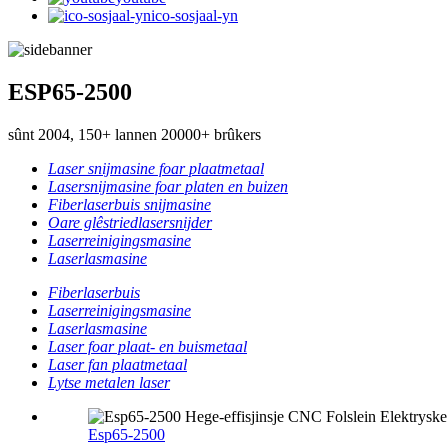
ico-sosjaal-yn
ESP65-2500
sûnt 2004, 150+ lannen 20000+ brûkers
Laser snijmasine foar plaatmetaal
Lasersnijmasine foar platen en buizen
Fiberlaserbuis snijmasine
Oare glêstriedlasersnijder
Laserreinigingsmasine
Laserlasmasine
Fiberlaserbuis
Laserreinigingsmasine
Laserlasmasine
Laser foar plaat- en buismetaal
Laser fan plaatmetaal
Lytse metalen laser
Esp65-2500