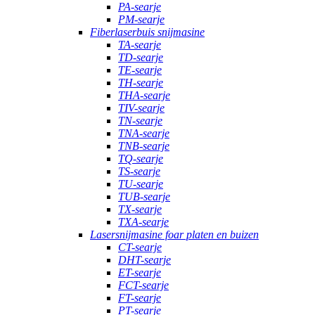
PA-searje
PM-searje
Fiberlaserbuis snijmasine
TA-searje
TD-searje
TE-searje
TH-searje
THA-searje
TIV-searje
TN-searje
TNA-searje
TNB-searje
TQ-searje
TS-searje
TU-searje
TUB-searje
TX-searje
TXA-searje
Lasersnijmasine foar platen en buizen
CT-searje
DHT-searje
ET-searje
FCT-searje
FT-searje
PT-searje