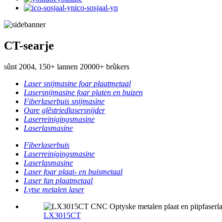
ico-sosjaal-yn
CT-searje
sûnt 2004, 150+ lannen 20000+ brûkers
Laser snijmasine foar plaatmetaal
Lasersnijmasine foar platen en buizen
Fiberlaserbuis snijmasine
Oare glêstriedlasersnijder
Laserreinigingsmasine
Laserlasmasine
Fiberlaserbuis
Laserreinigingsmasine
Laserlasmasine
Laser foar plaat- en buismetaal
Laser fan plaatmetaal
Lytse metalen laser
LX3015CT