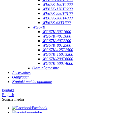
WE67K-160T4000
WE67K-170T3200
WE67K-220T6100
WE67K-300T4000
WE67K-63T1600
WG67K
WG67K-30T1600
WG67K-40T1600
WG67K-40T2200
WG67K-80T2500
WG67K-125T2500
WG67K-160T3200
WG67K-200T6000
WG67K-500T4000
Oare bûgmasine
Accessoires
Oanfraach
Kontakt mei ús opnimme
kontakt
English
Sosjale media
Facebook
youtube