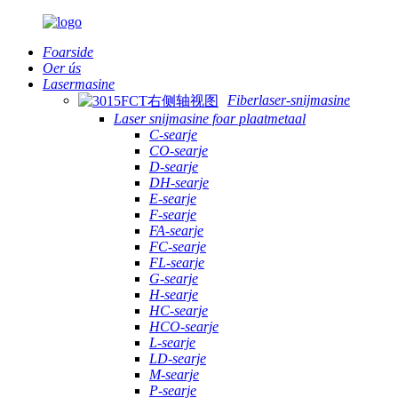
Foarside
Oer ús
Lasermasine
Fiberlaser-snijmasine
Laser snijmasine foar plaatmetaal
C-searje
CO-searje
D-searje
DH-searje
E-searje
F-searje
FA-searje
FC-searje
FL-searje
G-searje
H-searje
HC-searje
HCO-searje
L-searje
LD-searje
M-searje
P-searje