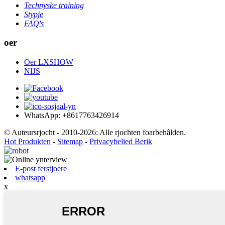
Technyske training
Stypje
FAQ's
oer
Oer LXSHOW
NIJS
WhatsApp: +8617763426914
© Auteursrjocht - 2010-2026: Alle rjochten foarbehâlden.
Hot Produkten
-
Sitemap
-
Privacybelied Berik
E-post ferstjoere
whatsapp
x