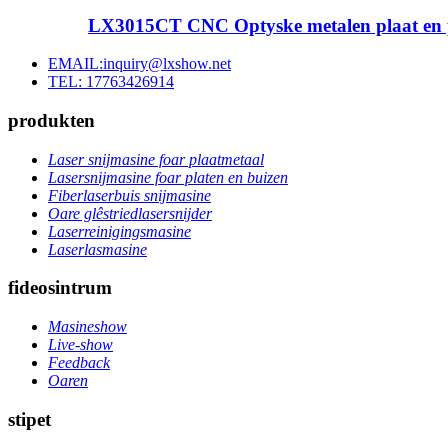
LX3015CT CNC Optyske metalen plaat en pii
EMAIL:inquiry@lxshow.net
TEL: 17763426914
produkten
Laser snijmasine foar plaatmetaal
Lasersnijmasine foar platen en buizen
Fiberlaserbuis snijmasine
Oare glêstriedlasersnijder
Laserreinigingsmasine
Laserlasmasine
fideosintrum
Masineshow
Live-show
Feedback
Oaren
stipet