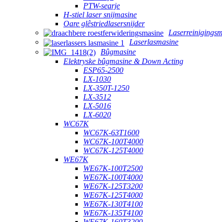
PTW-searje
H-stiel laser snijmasine
Oare glêstriedlasersnijder
Laserreinigings
Laserlasmasine
Bûgmasine
Elektryske bûgmasine & Down Acting
ESP65-2500
LX-1030
LX-350T-1250
LX-3512
LX-5016
LX-6020
WC67K
WC67K-63T1600
WC67K-100T4000
WC67K-125T4000
WE67K
WE67K-100T2500
WE67K-100T4000
WE67K-125T3200
WE67K-125T4000
WE67K-130T4100
WE67K-135T4100
WE67K-160T3200