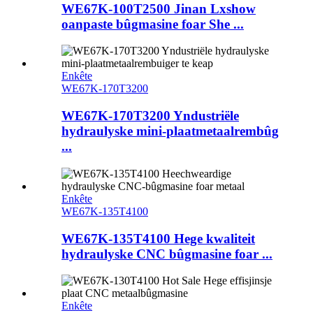
WE67K-100T2500 Jinan Lxshow
oanpaste bûgmasine foar She ...
Enkête
WE67K-170T3200
WE67K-170T3200 Yndustriële
hydraulyske mini-plaatmetaalrembûg
...
Enkête
WE67K-135T4100
WE67K-135T4100 Hege kwaliteit
hydraulyske CNC bûgmasine foar ...
Enkête