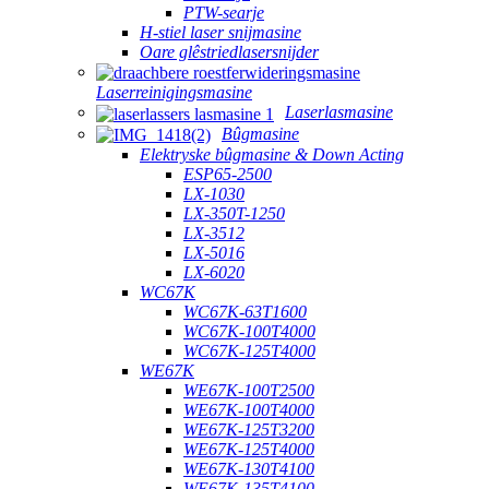
PTW-searje
H-stiel laser snijmasine
Oare glêstriedlasersnijder
Laserreinigingsmasine
Laserlasmasine
Bûgmasine
Elektryske bûgmasine & Down Acting
ESP65-2500
LX-1030
LX-350T-1250
LX-3512
LX-5016
LX-6020
WC67K
WC67K-63T1600
WC67K-100T4000
WC67K-125T4000
WE67K
WE67K-100T2500
WE67K-100T4000
WE67K-125T3200
WE67K-125T4000
WE67K-130T4100
WE67K-135T4100