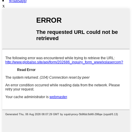
whatsapp
x