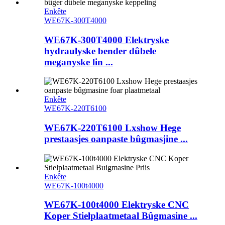
Enkête
WE67K-300T4000
WE67K-300T4000 Elektryske
hydraulyske bender dûbele
meganyske lin ...
Enkête
WE67K-220T6100
WE67K-220T6100 Lxshow Hege
prestaasjes oanpaste bûgmasjine ...
Enkête
WE67K-100t4000
WE67K-100t4000 Elektryske CNC
Koper Stielplaatmetaal Bûgmasine ...