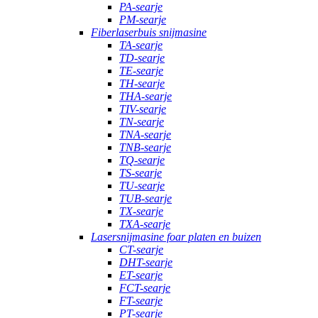
PA-searje
PM-searje
Fiberlaserbuis snijmasine
TA-searje
TD-searje
TE-searje
TH-searje
THA-searje
TIV-searje
TN-searje
TNA-searje
TNB-searje
TQ-searje
TS-searje
TU-searje
TUB-searje
TX-searje
TXA-searje
Lasersnijmasine foar platen en buizen
CT-searje
DHT-searje
ET-searje
FCT-searje
FT-searje
PT-searje