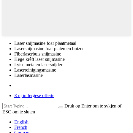
Laser snijmasine foar plaatmetaal
Lasersnijmasine foar platen en buizen
Fiberlaserbuis snijmasine
Hege krêft laser snijmasine
Lytse metalen lasersnijder
Laserreinigingsmasine
Laserlasmasine
Krij in fergese offerte
Druk op Enter om te sykjen of
ESC om te sluten
English
French
German