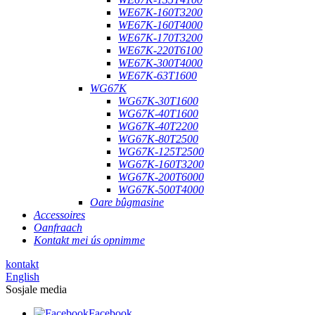
WE67K-160T3200
WE67K-160T4000
WE67K-170T3200
WE67K-220T6100
WE67K-300T4000
WE67K-63T1600
WG67K
WG67K-30T1600
WG67K-40T1600
WG67K-40T2200
WG67K-80T2500
WG67K-125T2500
WG67K-160T3200
WG67K-200T6000
WG67K-500T4000
Oare bûgmasine
Accessoires
Oanfraach
Kontakt mei ús opnimme
kontakt
English
Sosjale media
Facebook