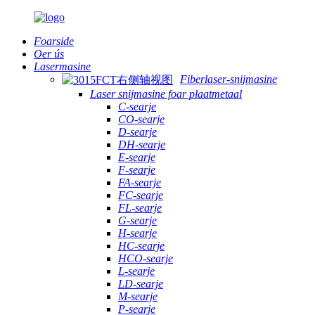
Foarside
Oer ús
Lasermasine
Fiberlaser-snijmasine
Laser snijmasine foar plaatmetaal
C-searje
CO-searje
D-searje
DH-searje
E-searje
F-searje
FA-searje
FC-searje
FL-searje
G-searje
H-searje
HC-searje
HCO-searje
L-searje
LD-searje
M-searje
P-searje