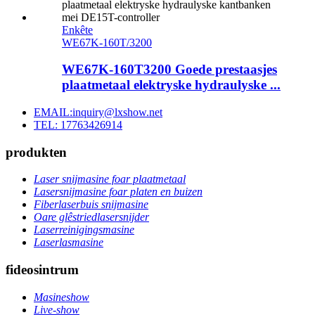
Enkête
WE67K-160T/3200
WE67K-160T3200 Goede prestaasjes
plaatmetaal elektryske hydraulyske ...
EMAIL:inquiry@lxshow.net
TEL: 17763426914
produkten
Laser snijmasine foar plaatmetaal
Lasersnijmasine foar platen en buizen
Fiberlaserbuis snijmasine
Oare glêstriedlasersnijder
Laserreinigingsmasine
Laserlasmasine
fideosintrum
Masineshow
Live-show