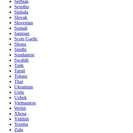
Serbian
Sesotho
Sinhala
Slovak
Slovenian
Somali
Samoan
Scots Gaelic
Shona
Sindhi
Sundanese
Swahili
Tajik
Tamil
Telugu
Thai
Ukrainian
Urdu
Uzbek
Vietnamese
Welsh
Xhosa
Yiddish
Yoruba
Zulu