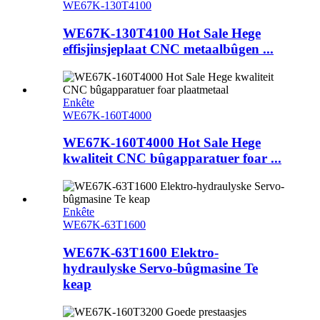
WE67K-130T4100
WE67K-130T4100 Hot Sale Hege
effisjinsjeplaat CNC metaalbûgen ...
Enkête
WE67K-160T4000
WE67K-160T4000 Hot Sale Hege
kwaliteit CNC bûgapparatuer foar ...
Enkête
WE67K-63T1600
WE67K-63T1600 Elektro-
hydraulyske Servo-bûgmasine Te
keap