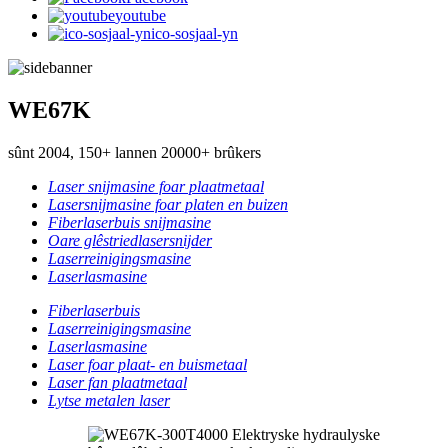
youtube
ico-sosjaal-yn
WE67K
sûnt 2004, 150+ lannen 20000+ brûkers
Laser snijmasine foar plaatmetaal
Lasersnijmasine foar platen en buizen
Fiberlaserbuis snijmasine
Oare glêstriedlasersnijder
Laserreinigingsmasine
Laserlasmasine
Fiberlaserbuis
Laserreinigingsmasine
Laserlasmasine
Laser foar plaat- en buismetaal
Laser fan plaatmetaal
Lytse metalen laser