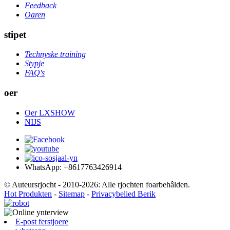
Feedback
Oaren
stipet
Technyske training
Stypje
FAQ's
oer
Oer LXSHOW
NIJS
WhatsApp: +8617763426914
© Auteursrjocht - 2010-2026: Alle rjochten foarbehâlden.
Hot Produkten
-
Sitemap
-
Privacybelied Berik
E-post ferstjoere