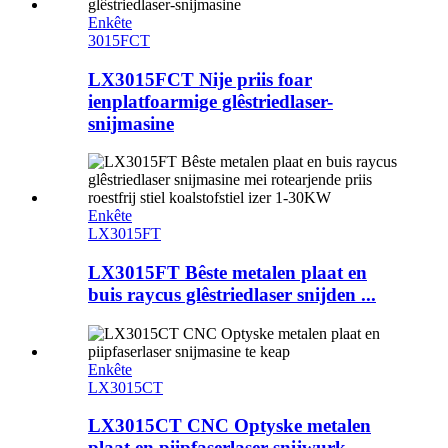
Enkête
3015FCT
LX3015FCT Nije priis foar
ienplatfoarmige glêstriedlaser-
snijmasine
Enkête
LX3015FT
LX3015FT Bêste metalen plaat en
buis raycus glêstriedlaser snijden ...
Enkête
LX3015CT
LX3015CT CNC Optyske metalen
plaat en piipfaserlaser snijwurk ...