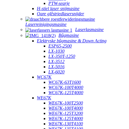
PTW-searje
H-stiel laser snijmasine
Oare glêstriedlasersnijder
Laserreinigingsmasine
Laserlasmasine
Bûgmasine
Elektryske bûgmasine & Down Acting
ESP65-2500
LX-1030
LX-350T-1250
LX-3512
LX-5016
LX-6020
WC67K
WC67K-63T1600
WC67K-100T4000
WC67K-125T4000
WE67K
WE67K-100T2500
WE67K-100T4000
WE67K-125T3200
WE67K-125T4000
WE67K-130T4100
WE67K-135T4100