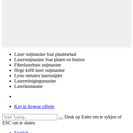
Laser snijmasine foar plaatmetaal
Lasersnijmasine foar platen en buizen
Fiberlaserbuis snijmasine
Hege krêft laser snijmasine
Lytse metalen lasersnijder
Laserreinigingsmasine
Laserlasmasine
Krij in fergese offerte
Druk op Enter om te sykjen of
ESC om te sluten
English