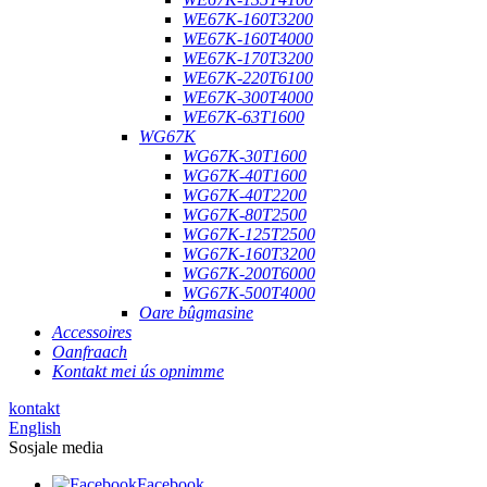
WE67K-160T3200
WE67K-160T4000
WE67K-170T3200
WE67K-220T6100
WE67K-300T4000
WE67K-63T1600
WG67K
WG67K-30T1600
WG67K-40T1600
WG67K-40T2200
WG67K-80T2500
WG67K-125T2500
WG67K-160T3200
WG67K-200T6000
WG67K-500T4000
Oare bûgmasine
Accessoires
Oanfraach
Kontakt mei ús opnimme
kontakt
English
Sosjale media
Facebook