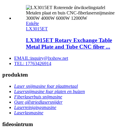
Enkête
LX3015ET
LX3015ET Rotary Exchange Table
Metal Plate and Tube CNC fiber ...
EMAIL:inquiry@lxshow.net
TEL: 17763426914
produkten
Laser snijmasine foar plaatmetaal
Lasersnijmasine foar platen en buizen
Fiberlaserbuis snijmasine
Oare glêstriedlasersnijder
Laserreinigingsmasine
Laserlasmasine
fideosintrum