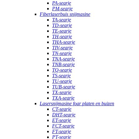
PA-searje
PM-searje
Fiberlaserbuis snijmasine
TA-searje
TD-searje
TE-searje
TH-searje
THA-searje
TIV-searje
TN-searje
TNA-searje
TNB-searje
TQ-searje
TS-searje
TU-searje
TUB-searje
TX-searje
TXA-searje
Lasersnijmasine foar platen en buizen
CT-searje
DHT-searje
ET-searje
FCT-searje
FT-searje
PT-searje