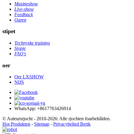
Masineshow
Live-show
Feedback
Oaren
stipet
Technyske training
Stypje
FAQ's
oer
Oer LXSHOW
NIJS
WhatsApp: +8617763426914
© Auteursrjocht - 2010-2026: Alle rjochten foarbehâlden.
Hot Produkten
-
Sitemap
-
Privacybelied Berik