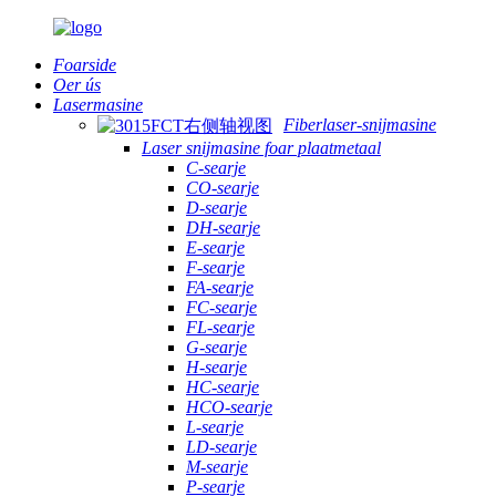
Foarside
Oer ús
Lasermasine
Fiberlaser-snijmasine
Laser snijmasine foar plaatmetaal
C-searje
CO-searje
D-searje
DH-searje
E-searje
F-searje
FA-searje
FC-searje
FL-searje
G-searje
H-searje
HC-searje
HCO-searje
L-searje
LD-searje
M-searje
P-searje