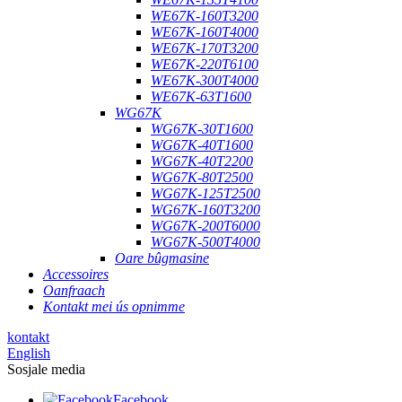
WE67K-160T3200
WE67K-160T4000
WE67K-170T3200
WE67K-220T6100
WE67K-300T4000
WE67K-63T1600
WG67K
WG67K-30T1600
WG67K-40T1600
WG67K-40T2200
WG67K-80T2500
WG67K-125T2500
WG67K-160T3200
WG67K-200T6000
WG67K-500T4000
Oare bûgmasine
Accessoires
Oanfraach
Kontakt mei ús opnimme
kontakt
English
Sosjale media
Facebook