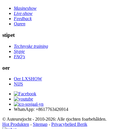
Masineshow
Live-show
Feedback
Oaren
stipet
Technyske training
Stypje
FAQ's
oer
Oer LXSHOW
NIJS
WhatsApp: +8617763426914
© Auteursrjocht - 2010-2026: Alle rjochten foarbehâlden.
Hot Produkten
-
Sitemap
-
Privacybelied Berik