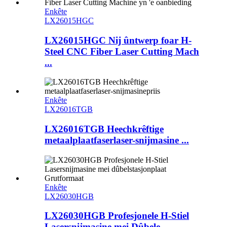
Enkête
LX26015HGC
LX26015HGC Nij ûntwerp foar H-
Steel CNC Fiber Laser Cutting Mach
...
Enkête
LX26016TGB
LX26016TGB Heechkrêftige
metaalplaatfaserlaser-snijmasine ...
Enkête
LX26030HGB
LX26030HGB Profesjonele H-Stiel
Lasersnijmasine mei Dûbele ...