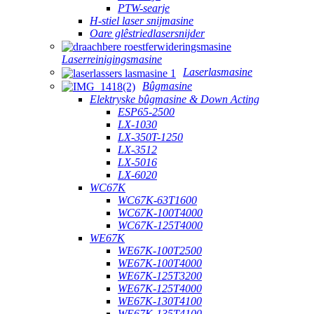
PTW-searje
H-stiel laser snijmasine
Oare glêstriedlasersnijder
Laserreinigingsmasine
Laserlasmasine
Bûgmasine
Elektryske bûgmasine & Down Acting
ESP65-2500
LX-1030
LX-350T-1250
LX-3512
LX-5016
LX-6020
WC67K
WC67K-63T1600
WC67K-100T4000
WC67K-125T4000
WE67K
WE67K-100T2500
WE67K-100T4000
WE67K-125T3200
WE67K-125T4000
WE67K-130T4100
WE67K-135T4100