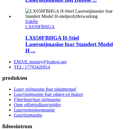
Enkête
LX650FBHGA
LX650FBHGA H-Stiel
Lasersnijmasine foar Standert Model
H ...
EMAIL:inquiry@lxshow.net
TEL: 17763426914
produkten
Laser snijmasine foar plaatmetaal
Lasersnijmasine foar platen en buizen
Fiberlaserbuis snijmasine
Oare glêstriedlasersnijder
Laserreinigingsmasine
Laserlasmasine
fideosintrum