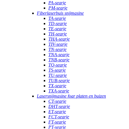
PA-searje
PM-searje
Fiberlaserbuis snijmasine
TA-searje
TD-searje
TE-searje
TH-searje
THA-searje
TIV-searje
TN-searje
TNA-searje
TNB-searje
TQ-searje
TS-searje
TU-searje
TUB-searje
TX-searje
TXA-searje
Lasersnijmasine foar platen en buizen
CT-searje
DHT-searje
ET-searje
FCT-searje
FT-searje
PT-searje