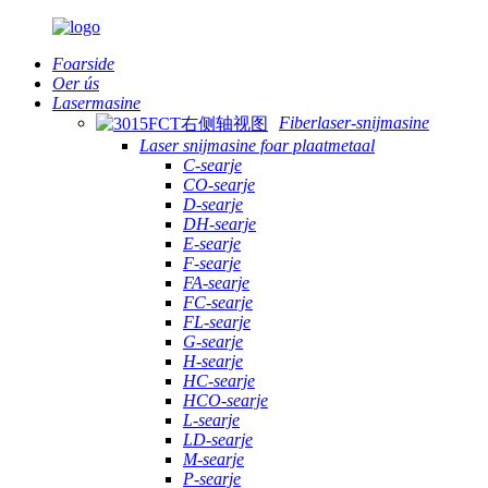
Foarside
Oer ús
Lasermasine
Fiberlaser-snijmasine
Laser snijmasine foar plaatmetaal
C-searje
CO-searje
D-searje
DH-searje
E-searje
F-searje
FA-searje
FC-searje
FL-searje
G-searje
H-searje
HC-searje
HCO-searje
L-searje
LD-searje
M-searje
P-searje