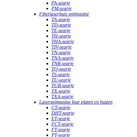
PA-searje
PM-searje
Fiberlaserbuis snijmasine
TA-searje
TD-searje
TE-searje
TH-searje
THA-searje
TIV-searje
TN-searje
TNA-searje
TNB-searje
TQ-searje
TS-searje
TU-searje
TUB-searje
TX-searje
TXA-searje
Lasersnijmasine foar platen en buizen
CT-searje
DHT-searje
ET-searje
FCT-searje
FT-searje
PT-searje