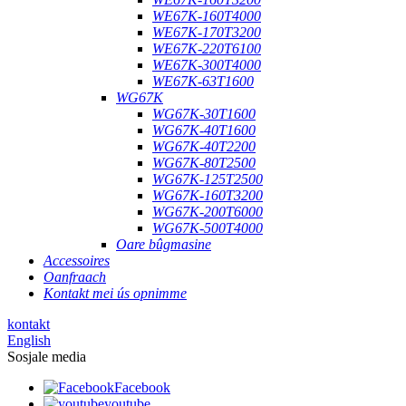
WE67K-160T4000
WE67K-170T3200
WE67K-220T6100
WE67K-300T4000
WE67K-63T1600
WG67K
WG67K-30T1600
WG67K-40T1600
WG67K-40T2200
WG67K-80T2500
WG67K-125T2500
WG67K-160T3200
WG67K-200T6000
WG67K-500T4000
Oare bûgmasine
Accessoires
Oanfraach
Kontakt mei ús opnimme
kontakt
English
Sosjale media
Facebook
youtube