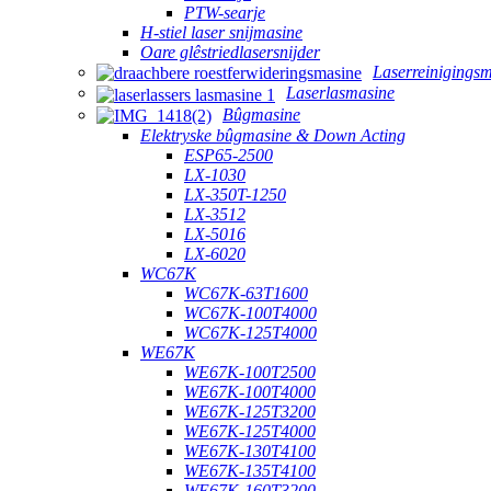
PTW-searje
H-stiel laser snijmasine
Oare glêstriedlasersnijder
Laserreinigings
Laserlasmasine
Bûgmasine
Elektryske bûgmasine & Down Acting
ESP65-2500
LX-1030
LX-350T-1250
LX-3512
LX-5016
LX-6020
WC67K
WC67K-63T1600
WC67K-100T4000
WC67K-125T4000
WE67K
WE67K-100T2500
WE67K-100T4000
WE67K-125T3200
WE67K-125T4000
WE67K-130T4100
WE67K-135T4100
WE67K-160T3200