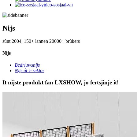
ico-sosjaal-yn
Nijs
sûnt 2004, 150+ lannen 20000+ brûkers
Nijs
Bedriuwsnijs
Nijs út 'e sektor
It nijste produkt fan LXSHOW, jo fertsjinje it!