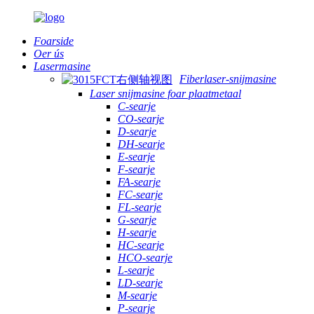
Foarside
Oer ús
Lasermasine
Fiberlaser-snijmasine
Laser snijmasine foar plaatmetaal
C-searje
CO-searje
D-searje
DH-searje
E-searje
F-searje
FA-searje
FC-searje
FL-searje
G-searje
H-searje
HC-searje
HCO-searje
L-searje
LD-searje
M-searje
P-searje