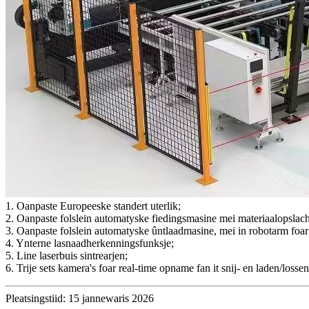
1. Oanpaste Europeeske standert uterlik;
2. Oanpaste folslein automatyske fiedingsmasine mei materiaalopslach
3. Oanpaste folslein automatyske ûntlaadmasine, mei in robotarm foar 
4. Ynterne lasnaadherkenningsfunksje;
5. Line laserbuis sintrearjen;
6. Trije sets kamera's foar real-time opname fan it snij- en laden/lossen
Pleatsingstiid: 15 jannewaris 2026