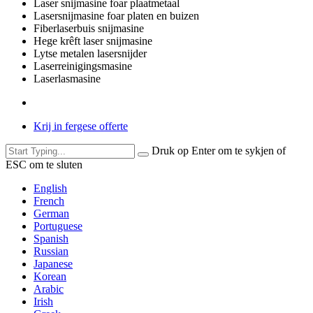
Laser snijmasine foar plaatmetaal
Lasersnijmasine foar platen en buizen
Fiberlaserbuis snijmasine
Hege krêft laser snijmasine
Lytse metalen lasersnijder
Laserreinigingsmasine
Laserlasmasine
Krij in fergese offerte
Druk op Enter om te sykjen of
ESC om te sluten
English
French
German
Portuguese
Spanish
Russian
Japanese
Korean
Arabic
Irish