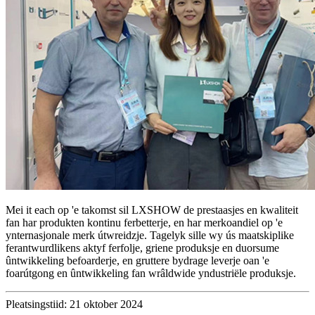
Mei it each op 'e takomst sil LXSHOW de prestaasjes en kwaliteit
fan har produkten kontinu ferbetterje, en har merkoandiel op 'e
ynternasjonale merk útwreidzje. Tagelyk sille wy ús maatskiplike
ferantwurdlikens aktyf ferfolje, griene produksje en duorsume
ûntwikkeling befoarderje, en gruttere bydrage leverje oan 'e
foarútgong en ûntwikkeling fan wrâldwide yndustriële produksje.
Pleatsingstiid: 21 oktober 2024