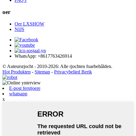
FAQ's
oer
Oer LXSHOW
NIJS
WhatsApp: +8617763426914
© Auteursrjocht - 2010-2026: Alle rjochten foarbehâlden.
Hot Produkten
-
Sitemap
-
Privacybelied Berik
E-post ferstjoere
whatsapp
x