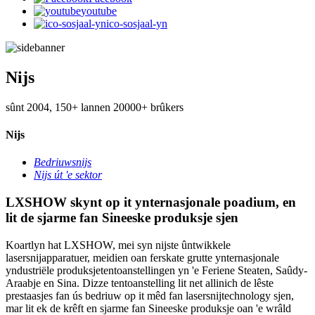
youtube
ico-sosjaal-yn
Nijs
sûnt 2004, 150+ lannen 20000+ brûkers
Nijs
Bedriuwsnijs
Nijs út 'e sektor
LXSHOW skynt op it ynternasjonale poadium, en
lit de sjarme fan Sineeske produksje sjen
Koartlyn hat LXSHOW, mei syn nijste ûntwikkele
lasersnijapparatuer, meidien oan ferskate grutte ynternasjonale
yndustriële produksjetentoanstellingen yn 'e Feriene Steaten, Saûdy-
Araabje en Sina. Dizze tentoanstelling lit net allinich de lêste
prestaasjes fan ús bedriuw op it mêd fan lasersnijtechnology sjen,
mar lit ek de krêft en sjarme fan Sineeske produksje oan 'e wrâld