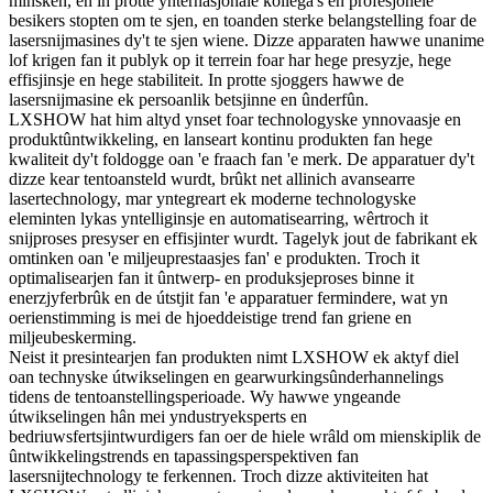
minsken, en in protte ynternasjonale kollega's en profesjonele
besikers stopten om te sjen, en toanden sterke belangstelling foar de
lasersnijmasines dy't te sjen wiene. Dizze apparaten hawwe unanime
lof krigen fan it publyk op it terrein foar har hege presyzje, hege
effisjinsje en hege stabiliteit. In protte sjoggers hawwe de
lasersnijmasine ek persoanlik betsjinne en ûnderfûn.
LXSHOW hat him altyd ynset foar technologyske ynnovaasje en
produktûntwikkeling, en lanseart kontinu produkten fan hege
kwaliteit dy't foldogge oan 'e fraach fan 'e merk. De apparatuer dy't
dizze kear tentoansteld wurdt, brûkt net allinich avansearre
lasertechnology, mar yntegreart ek moderne technologyske
eleminten lykas yntelliginsje en automatisearring, wêrtroch it
snijproses presyser en effisjinter wurdt. Tagelyk jout de fabrikant ek
omtinken oan 'e miljeuprestaasjes fan' e produkten. Troch it
optimalisearjen fan it ûntwerp- en produksjeproses binne it
enerzjyferbrûk en de útstjit fan 'e apparatuer fermindere, wat yn
oerienstimming is mei de hjoeddeistige trend fan griene en
miljeubeskerming.
Neist it presintearjen fan produkten nimt LXSHOW ek aktyf diel
oan technyske útwikselingen en gearwurkingsûnderhannelings
tidens de tentoanstellingsperioade. Wy hawwe yngeande
útwikselingen hân mei yndustryeksperts en
bedriuwsfertsjintwurdigers fan oer de hiele wrâld om mienskiplik de
ûntwikkelingstrends en tapassingsperspektiven fan
lasersnijtechnology te ferkennen. Troch dizze aktiviteiten hat