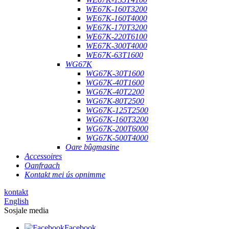
WE67K-160T3200
WE67K-160T4000
WE67K-170T3200
WE67K-220T6100
WE67K-300T4000
WE67K-63T1600
WG67K
WG67K-30T1600
WG67K-40T1600
WG67K-40T2200
WG67K-80T2500
WG67K-125T2500
WG67K-160T3200
WG67K-200T6000
WG67K-500T4000
Oare bûgmasine
Accessoires
Oanfraach
Kontakt mei ús opnimme
kontakt
English
Sosjale media
Facebook