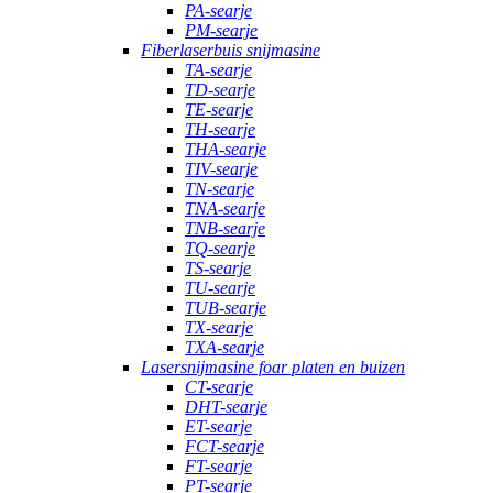
PA-searje
PM-searje
Fiberlaserbuis snijmasine
TA-searje
TD-searje
TE-searje
TH-searje
THA-searje
TIV-searje
TN-searje
TNA-searje
TNB-searje
TQ-searje
TS-searje
TU-searje
TUB-searje
TX-searje
TXA-searje
Lasersnijmasine foar platen en buizen
CT-searje
DHT-searje
ET-searje
FCT-searje
FT-searje
PT-searje