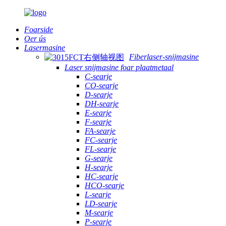
Foarside
Oer ús
Lasermasine
Fiberlaser-snijmasine
Laser snijmasine foar plaatmetaal
C-searje
CO-searje
D-searje
DH-searje
E-searje
F-searje
FA-searje
FC-searje
FL-searje
G-searje
H-searje
HC-searje
HCO-searje
L-searje
LD-searje
M-searje
P-searje