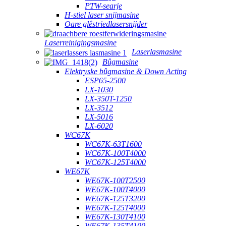
PTW-searje
H-stiel laser snijmasine
Oare glêstriedlasersnijder
Laserreinigingsmasine
Laserlasmasine
Bûgmasine
Elektryske bûgmasine & Down Acting
ESP65-2500
LX-1030
LX-350T-1250
LX-3512
LX-5016
LX-6020
WC67K
WC67K-63T1600
WC67K-100T4000
WC67K-125T4000
WE67K
WE67K-100T2500
WE67K-100T4000
WE67K-125T3200
WE67K-125T4000
WE67K-130T4100
WE67K-135T4100