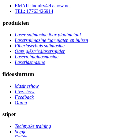
EMAIL:inquiry@lxshow.net
TEL: 17763426914
produkten
Laser snijmasine foar plaatmetaal
Lasersnijmasine foar platen en buizen
Fiberlaserbuis snijmasine
Oare glêstriedlasersnijder
Laserreinigingsmasine
Laserlasmasine
fideosintrum
Masineshow
Live-show
Feedback
Oaren
stipet
Technyske training
Stypje