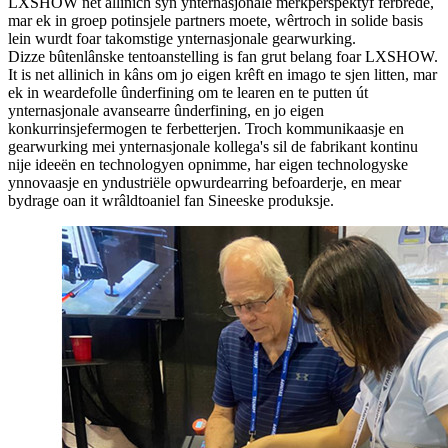
LXSHOW net allinich syn ynternasjonale merkperspektyf ferbrede,
mar ek in groep potinsjele partners moete, wêrtroch in solide basis
lein wurdt foar takomstige ynternasjonale gearwurking.
Dizze bûtenlânske tentoanstelling is fan grut belang foar LXSHOW.
It is net allinich in kâns om jo eigen krêft en imago te sjen litten, mar
ek in weardefolle ûnderfining om te learen en te putten út
ynternasjonale avansearre ûnderfining, en jo eigen
konkurrinsjefermogen te ferbetterjen. Troch kommunikaasje en
gearwurking mei ynternasjonale kollega's sil de fabrikant kontinu
nije ideeën en technologyen opnimme, har eigen technologyske
ynnovaasje en yndustriële opwurdearring befoarderje, en mear
bydrage oan it wrâldtoaniel fan Sineeske produksje.