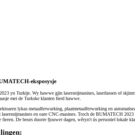
de BUMATECH-eksposysje
yn Turkije. Wy hawwe gjin lasersnijmasines, laserlassen of skjinm
aasje mei de Turkske klanten fierd hawwe.
toaren lykas metaalferwurking, plaatmetaalferwurking en automatisear
 oant lasersnijmasines en oare CNC-masines. Troch de BUMATECH 2023 b
 fieren. De beurs duorre fjouwer dagen, wêryn't ús personiel lokale kla
lingen: