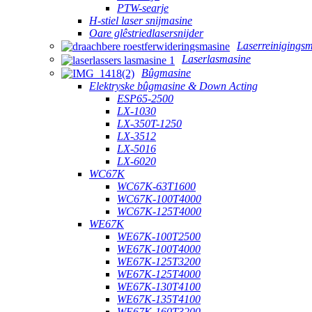
PTW-searje
H-stiel laser snijmasine
Oare glêstriedlasersnijder
Laserreinigings
Laserlasmasine
Bûgmasine
Elektryske bûgmasine & Down Acting
ESP65-2500
LX-1030
LX-350T-1250
LX-3512
LX-5016
LX-6020
WC67K
WC67K-63T1600
WC67K-100T4000
WC67K-125T4000
WE67K
WE67K-100T2500
WE67K-100T4000
WE67K-125T3200
WE67K-125T4000
WE67K-130T4100
WE67K-135T4100
WE67K-160T3200