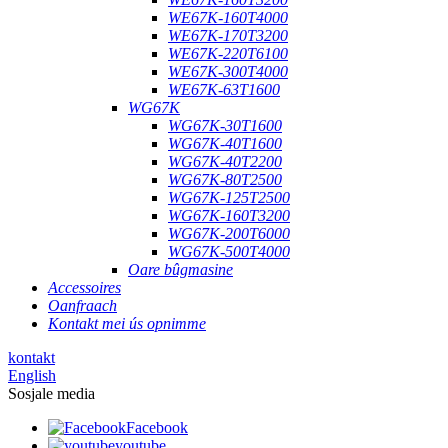
WE67K-160T4000
WE67K-170T3200
WE67K-220T6100
WE67K-300T4000
WE67K-63T1600
WG67K
WG67K-30T1600
WG67K-40T1600
WG67K-40T2200
WG67K-80T2500
WG67K-125T2500
WG67K-160T3200
WG67K-200T6000
WG67K-500T4000
Oare bûgmasine
Accessoires
Oanfraach
Kontakt mei ús opnimme
kontakt
English
Sosjale media
Facebook
youtube