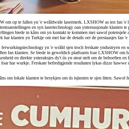
HOW om op te fallen yn 'e wrâldwide lasermerk. LXSHOW as ien fan 'e l
te tentoanstellingen en syn lasertechnology oan ynternasjonale klante
nstellingen biede in kâns om yn kontakt te kommen mei sawol potensjel
k har klanten yn Turkije om mei har de details oer de prestaasjes fan 'e
 ferwurkingstechnology yn 'e wrâld sjen troch ferskate yndustryen en sek
en fan klanten. Se biede in geweldich platfoarm foar LXSHOW om har av
kenheid en direkte ynteraksjes dy't ús yn steat stelt om de behoeften en 
oar har wurkje. Ferskate befredigjende resultaten lykas dizze hawwe ús
 om lokale klanten te besykjen om ús tsjinsten te sjen litten. Sawol f