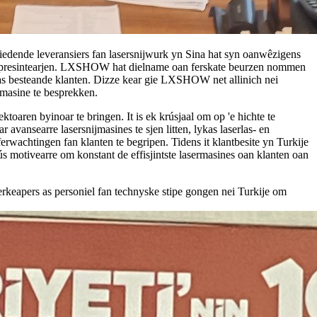
iedende leveransiers fan lasersnijwurk yn Sina hat syn oanwêzigens
n te presintearjen. LXSHOW hat dielname oan ferskate beurzen nommen
e as besteande klanten. Dizze kear gie LXSHOW net allinich nei
 masine te besprekken.
toaren byinoar te bringen. It is ek krúsjaal om op 'e hichte te
ansearre lasersnijmasines te sjen litten, lykas laserlas- en
ferwachtingen fan klanten te begripen. Tidens it klantbesite yn Turkije
 motivearre om konstant de effisjintste lasermasines oan klanten oan
erkeapers as personiel fan technyske stipe gongen nei Turkije om