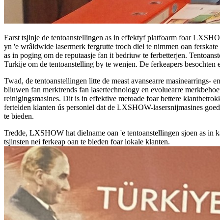
Earst tsjinje de tentoanstellingen as in effektyf platfoarm foar LXS
yn 'e wrâldwide lasermerk fergrutte troch diel te nimmen oan ferska
as in poging om de reputaasje fan it bedriuw te ferbetterjen. Tentoa
Turkije om de tentoanstelling by te wenjen. De ferkeapers besochten e
Twad, de tentoanstellingen litte de meast avansearre masinearrings- en
bliuwen fan merktrends fan lasertechnology en evoluearre merkbehoeft
reinigingsmasines. Dit is in effektive metoade foar bettere klantbetrok
fertelden klanten ús personiel dat de LXSHOW-lasersnijmasines goed f
te bieden.
Tredde, LXSHOW hat dielname oan 'e tentoanstellingen sjoen as in kâns
tsjinsten nei ferkeap oan te bieden foar lokale klanten.