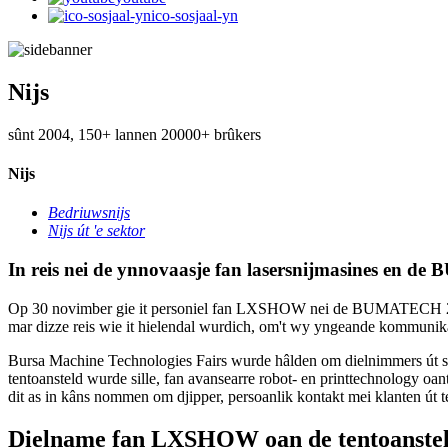
ico-sosjaal-yn
Nijs
sûnt 2004, 150+ lannen 20000+ brûkers
Nijs
Bedriuwsnijs
Nijs út 'e sektor
In reis nei de ynnovaasje fan lasersnijmasines en 
Op 30 novimber gie it personiel fan LXSHOW nei de BUMATECH 2023 
mar dizze reis wie it hielendal wurdich, om't wy yngeande kommunik
Bursa Machine Technologies Fairs wurde hâlden om dielnimmers út sek
tentoansteld wurde sille, fan avansearre robot- en printtechnology
dit as in kâns nommen om djipper, persoanlik kontakt mei klanten út te
Dielname fan LXSHOW oan de tentoanstel