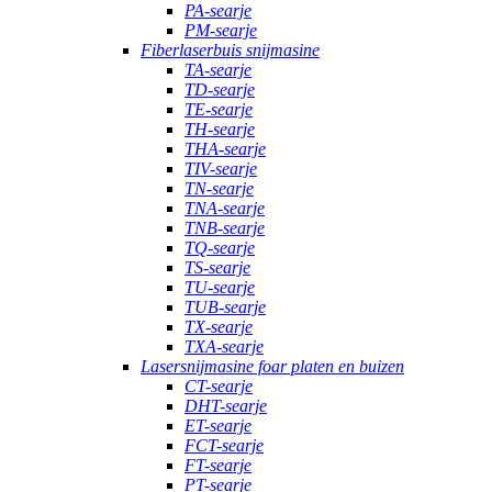
PA-searje
PM-searje
Fiberlaserbuis snijmasine
TA-searje
TD-searje
TE-searje
TH-searje
THA-searje
TIV-searje
TN-searje
TNA-searje
TNB-searje
TQ-searje
TS-searje
TU-searje
TUB-searje
TX-searje
TXA-searje
Lasersnijmasine foar platen en buizen
CT-searje
DHT-searje
ET-searje
FCT-searje
FT-searje
PT-searje