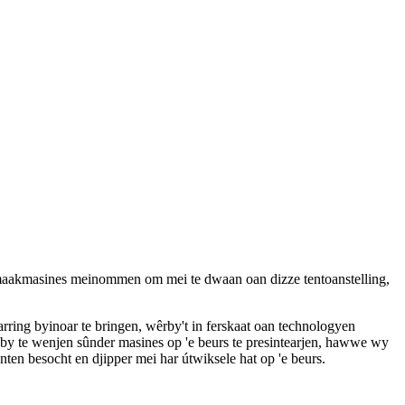
aakmasines meinommen om mei te dwaan oan dizze tentoanstelling,
ring byinoar te bringen, wêrby't in ferskaat oan technologyen
y te wenjen sûnder masines op 'e beurs te presintearjen, hawwe wy
nten besocht en djipper mei har útwiksele hat op 'e beurs.