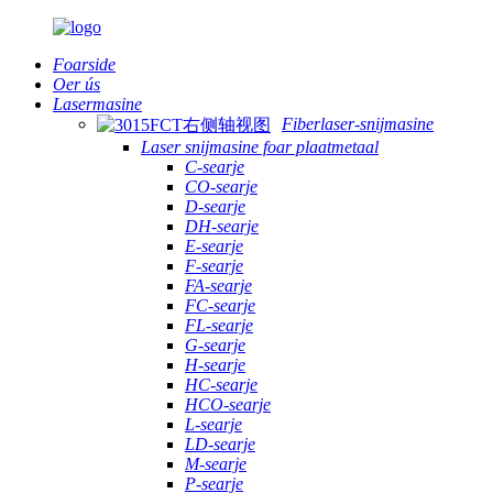
Foarside
Oer ús
Lasermasine
Fiberlaser-snijmasine
Laser snijmasine foar plaatmetaal
C-searje
CO-searje
D-searje
DH-searje
E-searje
F-searje
FA-searje
FC-searje
FL-searje
G-searje
H-searje
HC-searje
HCO-searje
L-searje
LD-searje
M-searje
P-searje