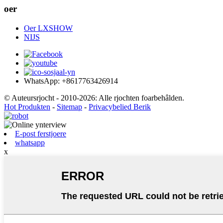
oer
Oer LXSHOW
NIJS
WhatsApp: +8617763426914
© Auteursrjocht - 2010-2026: Alle rjochten foarbehâlden.
Hot Produkten
-
Sitemap
-
Privacybelied Berik
E-post ferstjoere
whatsapp
x