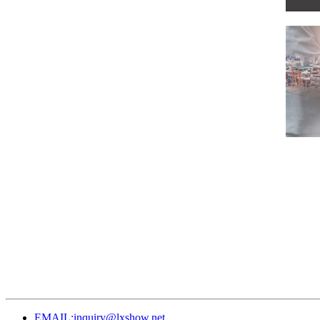
EMAIL:inquiry@lxshow.net