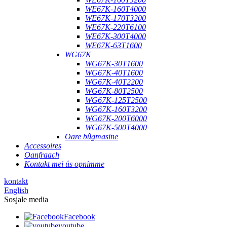
WE67K-160T4000
WE67K-170T3200
WE67K-220T6100
WE67K-300T4000
WE67K-63T1600
WG67K
WG67K-30T1600
WG67K-40T1600
WG67K-40T2200
WG67K-80T2500
WG67K-125T2500
WG67K-160T3200
WG67K-200T6000
WG67K-500T4000
Oare bûgmasine
Accessoires
Oanfraach
Kontakt mei ús opnimme
kontakt
English
Sosjale media
Facebook
youtube