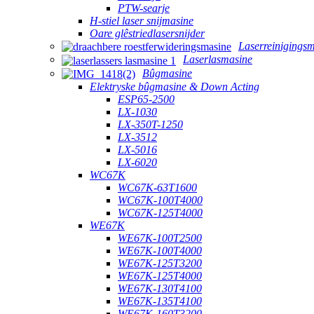
PTW-searje
H-stiel laser snijmasine
Oare glêstriedlasersnijder
Laserreinigings
Laserlasmasine
Bûgmasine
Elektryske bûgmasine & Down Acting
ESP65-2500
LX-1030
LX-350T-1250
LX-3512
LX-5016
LX-6020
WC67K
WC67K-63T1600
WC67K-100T4000
WC67K-125T4000
WE67K
WE67K-100T2500
WE67K-100T4000
WE67K-125T3200
WE67K-125T4000
WE67K-130T4100
WE67K-135T4100
WE67K-160T3200