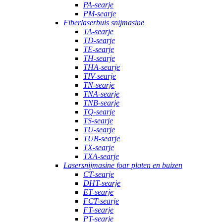
PA-searje
PM-searje
Fiberlaserbuis snijmasine
TA-searje
TD-searje
TE-searje
TH-searje
THA-searje
TIV-searje
TN-searje
TNA-searje
TNB-searje
TQ-searje
TS-searje
TU-searje
TUB-searje
TX-searje
TXA-searje
Lasersnijmasine foar platen en buizen
CT-searje
DHT-searje
ET-searje
FCT-searje
FT-searje
PT-searje