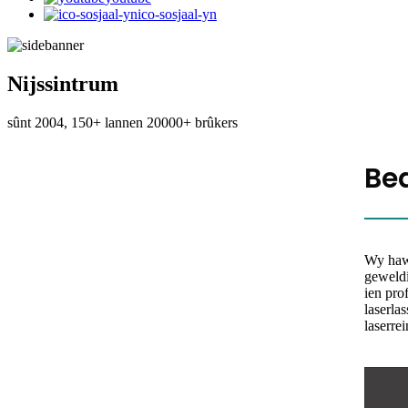
ico-sosjaal-yn
Nijssintrum
sûnt 2004, 150+ lannen 20000+ brûkers
Be
Wy haww
geweld
ien pro
laserla
laserre