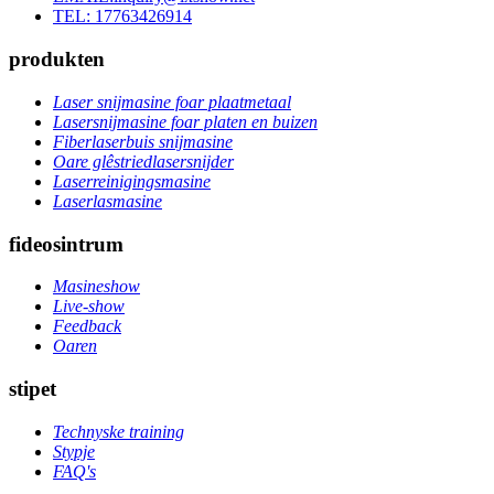
TEL: 17763426914
produkten
Laser snijmasine foar plaatmetaal
Lasersnijmasine foar platen en buizen
Fiberlaserbuis snijmasine
Oare glêstriedlasersnijder
Laserreinigingsmasine
Laserlasmasine
fideosintrum
Masineshow
Live-show
Feedback
Oaren
stipet
Technyske training
Stypje
FAQ's