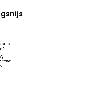
ngsnijs
masines
p 'e
 Wy
n trends
y.