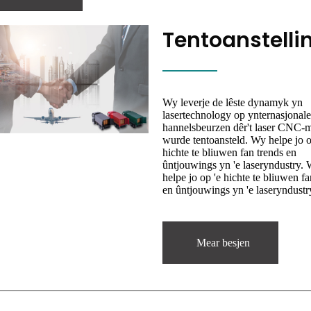
Tentoanstelli
Wy leverje de lêste dynamyk yn
lasertechnology op ynternasjonale
hannelsbeurzen dêr't laser CNC-
wurde tentoansteld. Wy helpe jo o
hichte te bliuwen fan trends en
ûntjouwings yn 'e laseryndustry.
helpe jo op 'e hichte te bliuwen fa
en ûntjouwings yn 'e laseryndustr
Mear besjen