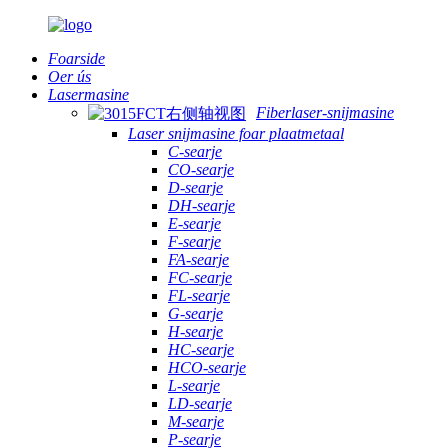
Foarside
Oer ús
Lasermasine
Fiberlaser-snijmasine
Laser snijmasine foar plaatmetaal
C-searje
CO-searje
D-searje
DH-searje
E-searje
F-searje
FA-searje
FC-searje
FL-searje
G-searje
H-searje
HC-searje
HCO-searje
L-searje
LD-searje
M-searje
P-searje