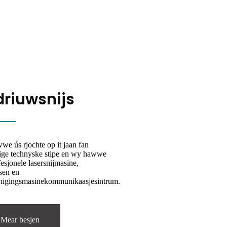
driuwsnijs
e ús rjochte op it jaan fan
ige technyske stipe en wy hawwe
fesjonele lasersnijmasine,
ssen en
inigingsmasinekommunikaasjesintrum.
Mear besjen