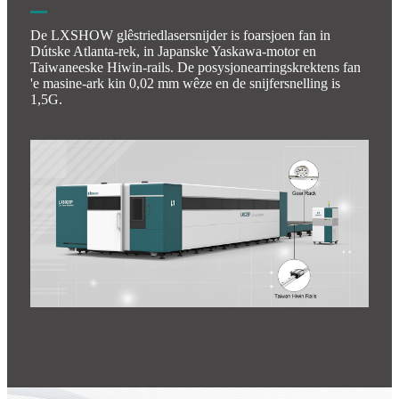
De LXSHOW glêstriedlasersnijder is foarsjoen fan in
Dútske Atlanta-rek, in Japanske Yaskawa-motor en
Taiwaneeske Hiwin-rails. De posysjonearringskrektens fan
'e masine-ark kin 0,02 mm wêze en de snijfersnelling is
1,5G.