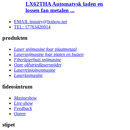
LX62THA Automatysk laden en
lossen fan metalen ...
EMAIL:inquiry@lxshow.net
TEL: 17763426914
produkten
Laser snijmasine foar plaatmetaal
Lasersnijmasine foar platen en buizen
Fiberlaserbuis snijmasine
Oare glêstriedlasersnijder
Laserreinigingsmasine
Laserlasmasine
fideosintrum
Masineshow
Live-show
Feedback
Oaren
stipet