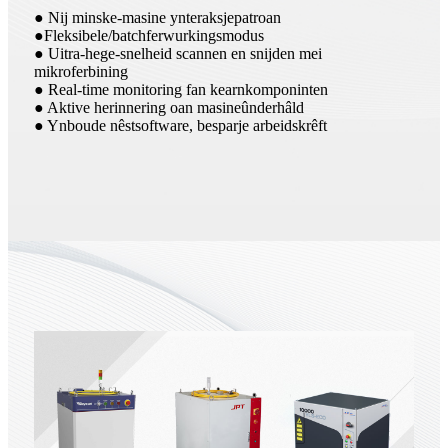
● Nij minske-masine ynteraksjepatroan
●Fleksibele/batchferwurkingsmodus
● Uitra-hege-snelheid scannen en snijden mei
mikroferbining
● Real-time monitoring fan kearnkomponinten
● Aktive herinnering oan masineûnderhâld
● Ynboude nêstsoftware, besparje arbeidskrêft