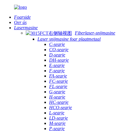
Foarside
Oer ús
Lasermasine
Fiberlaser-snijmasine
Laser snijmasine foar plaatmetaal
C-searje
CO-searje
D-searje
DH-searje
E-searje
F-searje
FA-searje
FC-searje
FL-searje
G-searje
H-searje
HC-searje
HCO-searje
L-searje
LD-searje
M-searje
P-searje