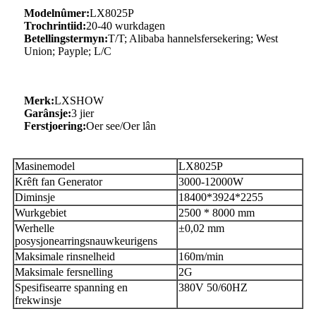
Modelnûmer:
LX8025P
Trochrintiid:
20-40 wurkdagen
Betellingstermyn:
T/T; Alibaba hannelsfersekering; West
Union; Payple; L/C
Merk:
LXSHOW
Garânsje:
3 jier
Ferstjoering:
Oer see/Oer lân
Masinemodel
LX8025P
Krêft fan Generator
3000-12000W
Diminsje
18400*3924*2255
Wurkgebiet
2500 * 8000 mm
Werhelle
±0,02 mm
posysjonearringsnauwkeurigens
Maksimale rinsnelheid
160m/min
Maksimale fersnelling
2G
Spesifisearre spanning en
380V 50/60HZ
frekwinsje