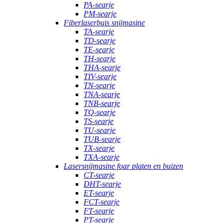
PA-searje
PM-searje
Fiberlaserbuis snijmasine
TA-searje
TD-searje
TE-searje
TH-searje
THA-searje
TIV-searje
TN-searje
TNA-searje
TNB-searje
TQ-searje
TS-searje
TU-searje
TUB-searje
TX-searje
TXA-searje
Lasersnijmasine foar platen en buizen
CT-searje
DHT-searje
ET-searje
FCT-searje
FT-searje
PT-searje