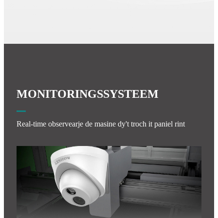
MONITORINGSSYSTEEM
Real-time observearje de masine dy't troch it paniel rint