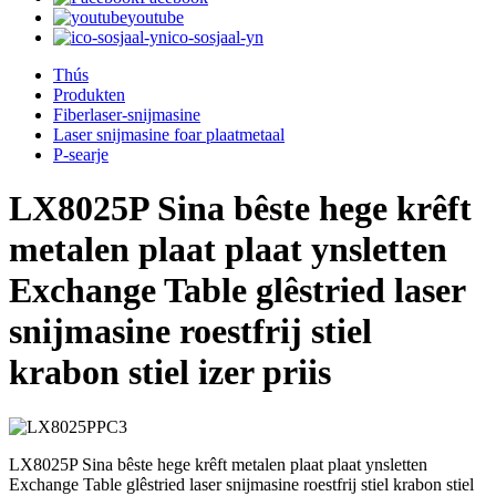
youtube
ico-sosjaal-yn
Thús
Produkten
Fiberlaser-snijmasine
Laser snijmasine foar plaatmetaal
P-searje
LX8025P Sina bêste hege krêft
metalen plaat plaat ynsletten
Exchange Table glêstried laser
snijmasine roestfrij stiel
krabon stiel izer priis
LX8025P Sina bêste hege krêft metalen plaat plaat ynsletten
Exchange Table glêstried laser snijmasine roestfrij stiel krabon stiel