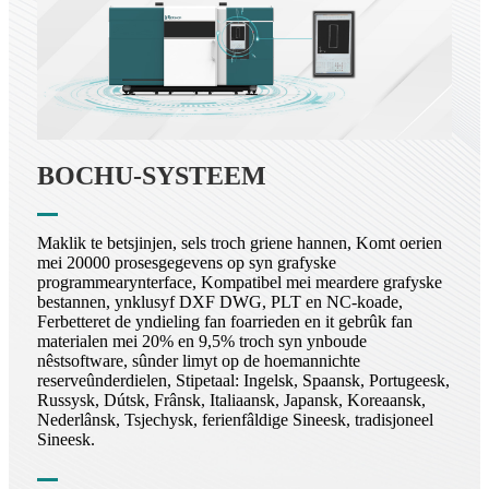
BOCHU-SYSTEEM
Maklik te betsjinjen, sels troch griene hannen, Komt oerien
mei 20000 prosesgegevens op syn grafyske
programmearynterface, Kompatibel mei meardere grafyske
bestannen, ynklusyf DXF DWG, PLT en NC-koade,
Ferbetteret de yndieling fan foarrieden en it gebrûk fan
materialen mei 20% en 9,5% troch syn ynboude
nêstsoftware, sûnder limyt op de hoemannichte
reserveûnderdielen, Stipetaal: Ingelsk, Spaansk, Portugeesk,
Russysk, Dútsk, Frânsk, Italiaansk, Japansk, Koreaansk,
Nederlânsk, Tsjechysk, ferienfâldige Sineesk, tradisjoneel
Sineesk.