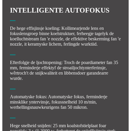
INTELLIGENTE AUTOFOKUS
De hege effisjinsje koeling: Kollimearjende lens en
fokuslensgroep binne koelstruktuer, ferheegje tagelyk de
koelluchtstream fan 'e nozzle, de effektive beskerming fan 'e
nozzle, it keramyske lichem, ferlingde wurktiid.
Efterfolgje de ljochtopening: Troch de poardiameter fan 35
mm, ferminderje effektyf de stroailjochtynterferinsje,
wêrtroch't de snijkwaliteit en libbensdoer garandearre
wurde.
Automatyske fokus: Automatyske fokus, ferminderje
minsklike yntervinsje, fokussnelheid 10 m/min,
werhellingsnauwkeurigens fan 50 mikron.
Hege snelheid snijden: 25 mm koalstofstielplaat foar
ponstiid< 3 s @ 3000 w, ferbetteret de snijeffisjinsje sterk.