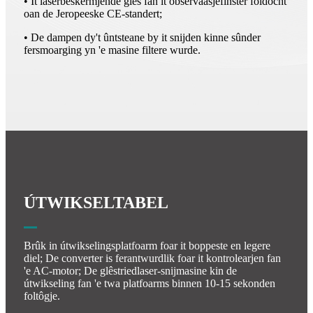
• It laserbeskermjende glês fan it observaasjefinster foldocht
oan de Jeropeeske CE-standert;
• De dampen dy't ûntsteane by it snijden kinne sûnder
fersmoarging yn 'e masine filtere wurde.
ÚTWIKSELTABEL
Brûk in útwikselingsplatfoarm foar it boppeste en legere
diel; De converter is ferantwurdlik foar it kontrolearjen fan
'e AC-motor; De glêstriedlaser-snijmasine kin de
útwikseling fan 'e twa platfoarms binnen 10-15 sekonden
foltôgje.