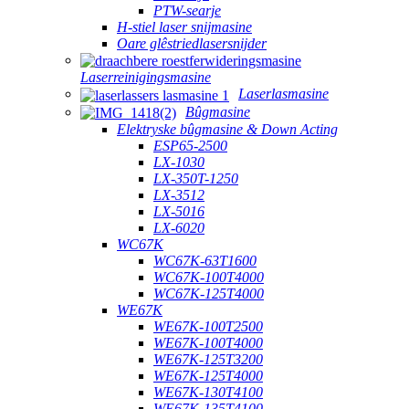
PTW-searje
H-stiel laser snijmasine
Oare glêstriedlasersnijder
Laserreinigingsmasine
Laserlasmasine
Bûgmasine
Elektryske bûgmasine & Down Acting
ESP65-2500
LX-1030
LX-350T-1250
LX-3512
LX-5016
LX-6020
WC67K
WC67K-63T1600
WC67K-100T4000
WC67K-125T4000
WE67K
WE67K-100T2500
WE67K-100T4000
WE67K-125T3200
WE67K-125T4000
WE67K-130T4100
WE67K-135T4100