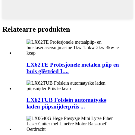
Relatearre produkten
LX62TE Profesjonele metalen piip en
buis glêstried L...
LX62TUB Folslein automatyske
laden piipsnijderpriis ...