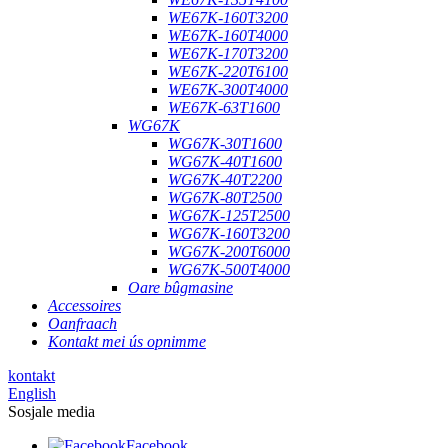
WE67K-160T3200
WE67K-160T4000
WE67K-170T3200
WE67K-220T6100
WE67K-300T4000
WE67K-63T1600
WG67K
WG67K-30T1600
WG67K-40T1600
WG67K-40T2200
WG67K-80T2500
WG67K-125T2500
WG67K-160T3200
WG67K-200T6000
WG67K-500T4000
Oare bûgmasine
Accessoires
Oanfraach
Kontakt mei ús opnimme
kontakt
English
Sosjale media
Facebook