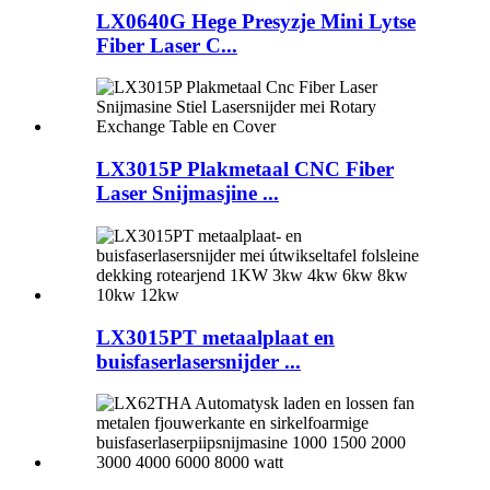
LX0640G Hege Presyzje Mini Lytse
Fiber Laser C...
LX3015P Plakmetaal CNC Fiber
Laser Snijmasjine ...
LX3015PT metaalplaat en
buisfaserlasersnijder ...