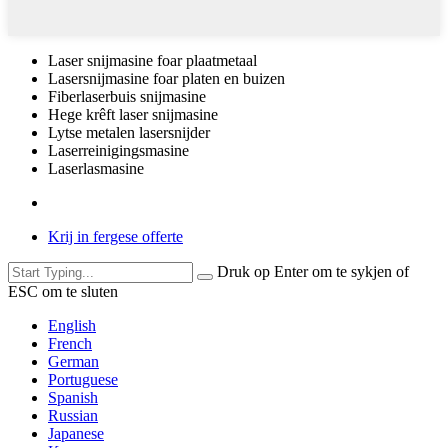
Laser snijmasine foar plaatmetaal
Lasersnijmasine foar platen en buizen
Fiberlaserbuis snijmasine
Hege krêft laser snijmasine
Lytse metalen lasersnijder
Laserreinigingsmasine
Laserlasmasine
Krij in fergese offerte
Druk op Enter om te sykjen of
ESC om te sluten
English
French
German
Portuguese
Spanish
Russian
Japanese