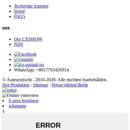
Technyske training
Stypje
FAQ's
oer
Oer LXSHOW
NIJS
WhatsApp: +8617763426914
© Auteursrjocht - 2010-2026: Alle rjochten foarbehâlden.
Hot Produkten
-
Sitemap
-
Privacybelied Berik
E-post ferstjoere
whatsapp
x