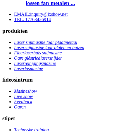
lossen fan metalen ...
EMAIL:inquiry@lxshow.net
TEL: 17763426914
produkten
Laser snijmasine foar plaatmetaal
Lasersnijmasine foar platen en buizen
Fiberlaserbuis snijmasine
Oare glêstriedlasersnijder
Laserreinigingsmasine
Laserlasmasine
fideosintrum
Masineshow
Live-show
Feedback
Oaren
stipet
Technyske training