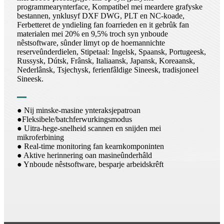
programmearynterface, Kompatibel mei meardere grafyske
bestannen, ynklusyf DXF DWG, PLT en NC-koade,
Ferbetteret de yndieling fan foarrieden en it gebrûk fan
materialen mei 20% en 9,5% troch syn ynboude
nêstsoftware, sûnder limyt op de hoemannichte
reserveûnderdielen, Stipetaal: Ingelsk, Spaansk, Portugeesk,
Russysk, Dútsk, Frânsk, Italiaansk, Japansk, Koreaansk,
Nederlânsk, Tsjechysk, ferienfâldige Sineesk, tradisjoneel
Sineesk.
● Nij minske-masine ynteraksjepatroan
●Fleksibele/batchferwurkingsmodus
● Uitra-hege-snelheid scannen en snijden mei
mikroferbining
● Real-time monitoring fan kearnkomponinten
● Aktive herinnering oan masineûnderhâld
● Ynboude nêstsoftware, besparje arbeidskrêft