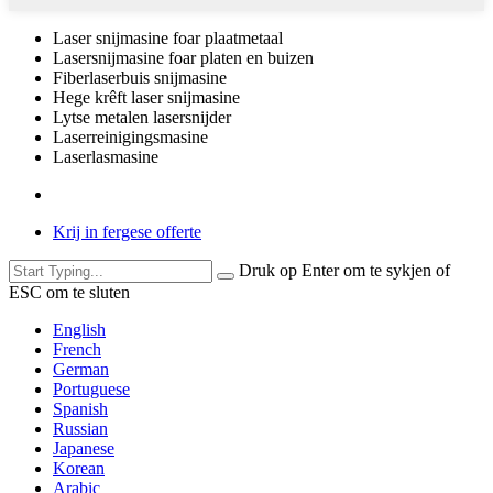
Laser snijmasine foar plaatmetaal
Lasersnijmasine foar platen en buizen
Fiberlaserbuis snijmasine
Hege krêft laser snijmasine
Lytse metalen lasersnijder
Laserreinigingsmasine
Laserlasmasine
Krij in fergese offerte
Druk op Enter om te sykjen of
ESC om te sluten
English
French
German
Portuguese
Spanish
Russian
Japanese
Korean
Arabic