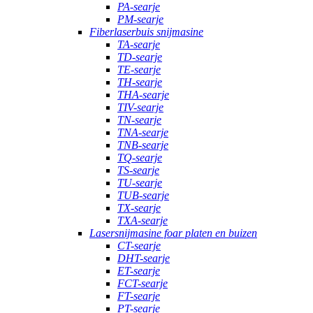
PA-searje
PM-searje
Fiberlaserbuis snijmasine
TA-searje
TD-searje
TE-searje
TH-searje
THA-searje
TIV-searje
TN-searje
TNA-searje
TNB-searje
TQ-searje
TS-searje
TU-searje
TUB-searje
TX-searje
TXA-searje
Lasersnijmasine foar platen en buizen
CT-searje
DHT-searje
ET-searje
FCT-searje
FT-searje
PT-searje