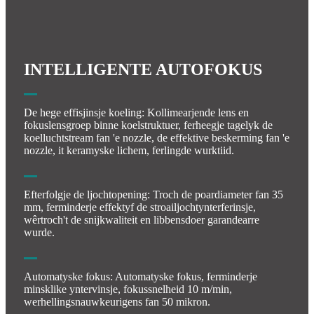
INTELLIGENTE AUTOFOKUS
De hege effisjinsje koeling: Kollimearjende lens en
fokuslensgroep binne koelstruktuer, ferheegje tagelyk de
koelluchtstream fan 'e nozzle, de effektive beskerming fan 'e
nozzle, it keramyske lichem, ferlingde wurktiid.
Efterfolgje de ljochtopening: Troch de poardiameter fan 35
mm, ferminderje effektyf de stroailjochtynterferinsje,
wêrtroch't de snijkwaliteit en libbensdoer garandearre
wurde.
Automatyske fokus: Automatyske fokus, ferminderje
minsklike yntervinsje, fokussnelheid 10 m/min,
werhellingsnauwkeurigens fan 50 mikron.