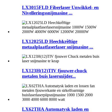
LX3015FLD Fiberlaser Unwikkel- en
Nivelleringssnijmasine ...
LX12025LD Heechkrêftige
metaalplaatfaserlaser snijmasine ...
LX123H(12)TIV fjouwer-chuck
metalen buis lasersnijder...
LX62THA Automatysk laden en