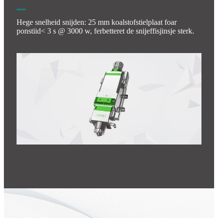
Hege snelheid snijden: 25 mm koalstofstielplaat foar
ponstiid< 3 s @ 3000 w, ferbetteret de snijeffisjinsje sterk.