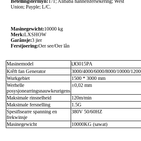
Betellingstermyn:
T/T; Alibaba hannelsfersekering; West
Union; Payple; L/C.
Masinegewicht:
10000 kg
Merk:
LXSHOW
Garânsje:
3 jier
Ferstjoering:
Oer see/Oer lân
Masinemodel
3015PA
LX
Krêft fan Generator
3000/4000/6000/8000/10000/120
Wurkgebiet
1500 * 3000 mm
Werhelle
±0,02 mm
posysjonearringsnauwkeurigens
Maksimale rinsnelheid
120m/min
Maksimale fersnelling
1.5G
Spesifisearre spanning en
380V 50/60HZ
frekwinsje
Masinegewicht
10000KG (sawat)