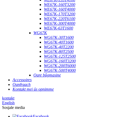
WE67K-160T3200
WE67K-160T4000
WE67K-170T3200
WE67K-220T6100
WE67K-300T4000
WE67K-63T1600
WG67K
WG67K-30T1600
WG67K-40T1600
WG67K-40T2200
WG67K-80T2500
WG67K-125T2500
WG67K-160T3200
WG67K-200T6000
WG67K-500T4000
Oare bûgmasine
Accessoires
Oanfraach
Kontakt mei ús opnimme
kontakt
English
Sosjale media
Facebook