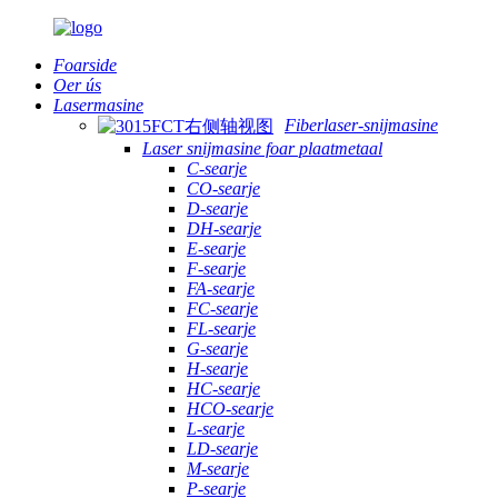
Foarside
Oer ús
Lasermasine
Fiberlaser-snijmasine
Laser snijmasine foar plaatmetaal
C-searje
CO-searje
D-searje
DH-searje
E-searje
F-searje
FA-searje
FC-searje
FL-searje
G-searje
H-searje
HC-searje
HCO-searje
L-searje
LD-searje
M-searje
P-searje