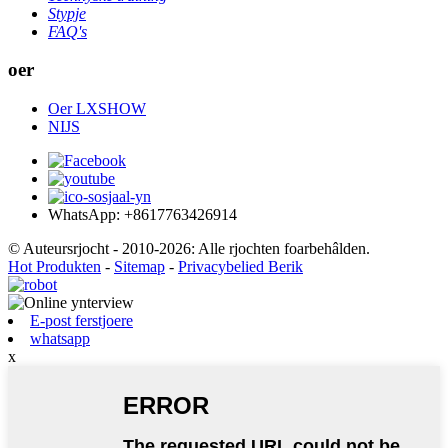
Stypje
FAQ's
oer
Oer LXSHOW
NIJS
WhatsApp: +8617763426914
© Auteursrjocht - 2010-2026: Alle rjochten foarbehâlden.
Hot Produkten
-
Sitemap
-
Privacybelied Berik
E-post ferstjoere
whatsapp
x