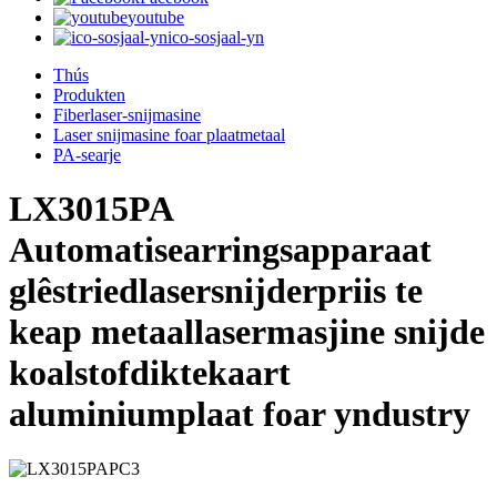
youtube
ico-sosjaal-yn
Thús
Produkten
Fiberlaser-snijmasine
Laser snijmasine foar plaatmetaal
PA-searje
LX3015PA
Automatisearringsapparaat
glêstriedlasersnijderpriis te
keap metaallasermasjine snijde
koalstofdiktekaart
aluminiumplaat foar yndustry