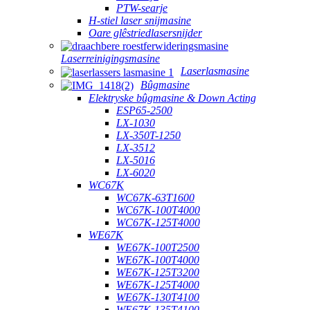
PTW-searje
H-stiel laser snijmasine
Oare glêstriedlasersnijder
Laserreinigingsmasine
Laserlasmasine
Bûgmasine
Elektryske bûgmasine & Down Acting
ESP65-2500
LX-1030
LX-350T-1250
LX-3512
LX-5016
LX-6020
WC67K
WC67K-63T1600
WC67K-100T4000
WC67K-125T4000
WE67K
WE67K-100T2500
WE67K-100T4000
WE67K-125T3200
WE67K-125T4000
WE67K-130T4100
WE67K-135T4100